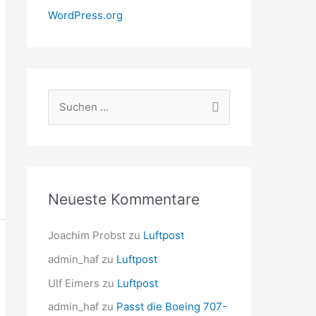
WordPress.org
S
u
c
h
e
Neueste Kommentare
n
n
Joachim Probst
zu
Luftpost
a
admin_haf
zu
Luftpost
c
Ulf Eimers
zu
Luftpost
h
admin_haf
zu
Passt die Boeing 707-
: