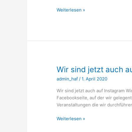
Keine
Weiterlesen »
Spottertouren,
keine
Meeting
Points
Wir sind jetzt auch 
admin_haf
/
1. April 2020
Wir sind jetzt auch auf Instagram Wi
Facebookseite, auf der wir gelegen
Veranstaltungen die wir durchführe
Wir
Weiterlesen »
sind