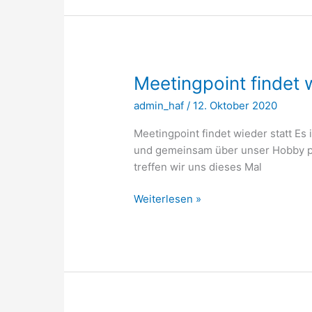
Forum
Meetingpoint findet 
admin_haf
/
12. Oktober 2020
Meetingpoint findet wieder statt Es 
und gemeinsam über unser Hobby ph
treffen wir uns dieses Mal
Meetingpoint
Weiterlesen »
findet
wieder
statt