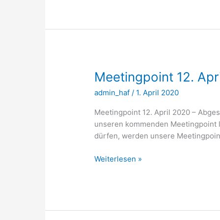
jetzt
auch
auf
Instagram
Meetingpoint 12. Apr
admin_haf
/
1. April 2020
Meetingpoint 12. April 2020 – Abges
unseren kommenden Meetingpoint le
dürfen, werden unsere Meetingpoint
Meetingpoint
Weiterlesen »
12.
April
2020
–
Abgesagt