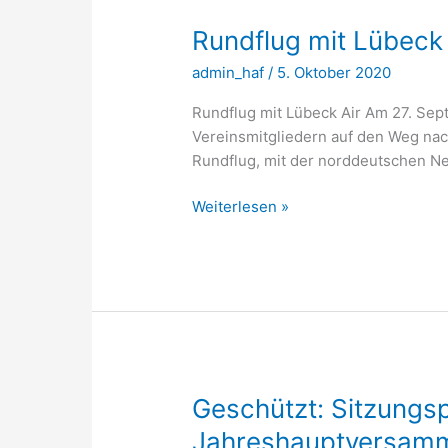
Rundflug mit Lübeck 
admin_haf
/
5. Oktober 2020
Rundflug mit Lübeck Air Am 27. Sep
Vereinsmitgliedern auf den Weg na
Rundflug, mit der norddeutschen 
Rundflug
Weiterlesen »
mit
Lübeck
Air
Geschützt: Sitzungsp
Jahreshauptversam