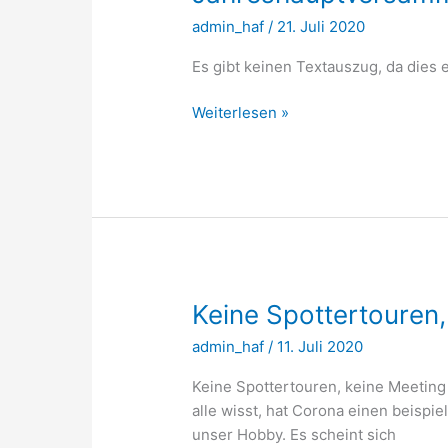
admin_haf
/
21. Juli 2020
Es gibt keinen Textauszug, da dies e
Geschützt:
Weiterlesen »
Sitzungsprotokoll
der
Jahreshauptversammlung
2020
Keine Spottertouren,
admin_haf
/
11. Juli 2020
Keine Spottertouren, keine Meeting 
alle wisst, hat Corona einen beispie
unser Hobby. Es scheint sich