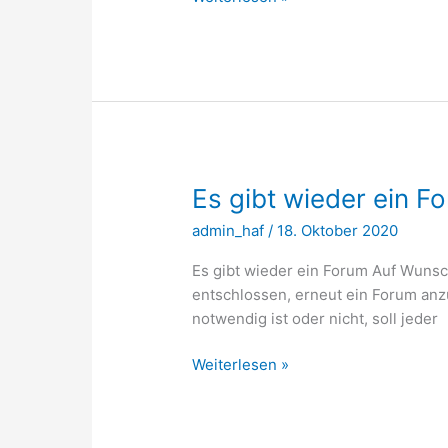
mit
auf
Zeitreise
Es gibt wieder ein F
admin_haf
/
18. Oktober 2020
Es gibt wieder ein Forum Auf Wunsc
entschlossen, erneut ein Forum anz
notwendig ist oder nicht, soll jeder
Es
Weiterlesen »
gibt
wieder
ein