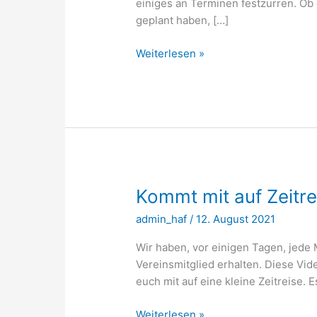
einiges an Terminen festzurren. Ob 
geplant haben, […]
Termine
Weiterlesen »
2022
Kommt mit auf Zeitre
admin_haf
/
12. August 2021
Wir haben, vor einigen Tagen, jed
Vereinsmitglied erhalten. Diese V
euch mit auf eine kleine Zeitreise. 
Kommt
Weiterlesen »