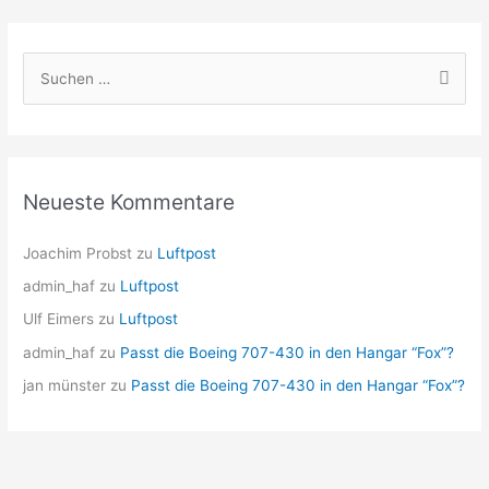
S
u
c
h
e
Neueste Kommentare
n
n
Joachim Probst
zu
Luftpost
a
admin_haf
zu
Luftpost
c
Ulf Eimers
zu
Luftpost
h
admin_haf
zu
Passt die Boeing 707-430 in den Hangar “Fox”?
:
jan münster
zu
Passt die Boeing 707-430 in den Hangar “Fox”?