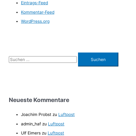
Eintrags-Feed
Kommentar-Feed
WordPress.org
S
u
c
h
e
n
Neueste Kommentare
n
a
Joachim Probst
zu
Luftpost
c
admin_haf
zu
Luftpost
h
Ulf Eimers
zu
Luftpost