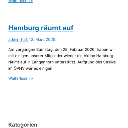
Werde
Weiterlesen »
jetzt
ein
Teil
von
Hamburg räumt auf
uns
admin_haf
/
2. März 2026
Am vergangen Samstag, den 28. Februar 2026, haben wir
mit einigen unserer Mitglieder wieder die Aktion Hamburg
räumt auf in Langenhorn unterstützt. Aufgrund des Streiks
im ÖPNV war es einigen
Hamburg
Weiterlesen »
räumt
auf
Kategorien