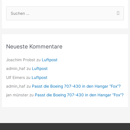
S
u
c
h
e
Neueste Kommentare
n
n
Joachim Probst
zu
Luftpost
a
admin_haf
zu
Luftpost
c
Ulf Eimers
zu
Luftpost
h
admin_haf
zu
Passt die Boeing 707-430 in den Hangar “Fox”?
:
jan münster
zu
Passt die Boeing 707-430 in den Hangar “Fox”?