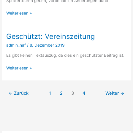
Spottertouren geben, vorbehaltlich Änderungen durch
Termine
Weiterlesen »
Spottertouren
Geschützt: Vereinszeitung
admin_haf
/
8. Dezember 2019
Es gibt keinen Textauszug, da dies ein geschützter Beitrag ist.
Geschützt:
Weiterlesen »
Vereinszeitung
←
Zurück
1
2
3
4
Weiter
→