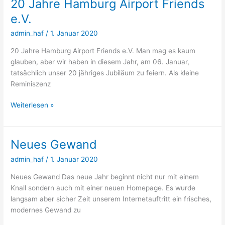
20 Jahre Hamburg Airport Friends
e.V.
admin_haf
/
1. Januar 2020
20 Jahre Hamburg Airport Friends e.V. Man mag es kaum
glauben, aber wir haben in diesem Jahr, am 06. Januar,
tatsächlich unser 20 jähriges Jubiläum zu feiern. Als kleine
Reminiszenz
20
Weiterlesen »
Jahre
Hamburg
Airport
Neues Gewand
Friends
admin_haf
/
1. Januar 2020
e.V.
Neues Gewand Das neue Jahr beginnt nicht nur mit einem
Knall sondern auch mit einer neuen Homepage. Es wurde
langsam aber sicher Zeit unserem Internetauftritt ein frisches,
modernes Gewand zu