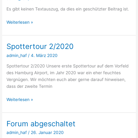
Es gibt keinen Textauszug, da dies ein geschützter Beitrag ist.
Geschützt:
Weiterlesen »
“Hamburg
räumt
auf”
Spottertour 2/2020
–
admin_haf
/
4. März 2020
Wir
machen
Spottertour 2/2020 Unsere erste Spottertour auf dem Vorfeld
mit!
des Hamburg Airport, im Jahr 2020 war ein eher feuchtes
–
Vergnügen. Wir möchten euch aber gerne darauf hinweisen,
ABGESAGT!
dass der zweite Termin
Spottertour
Weiterlesen »
2/2020
Forum abgeschaltet
admin_haf
/
26. Januar 2020