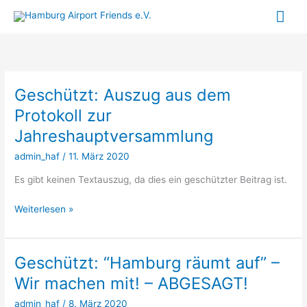
Zum
Hau
Inhalt
springen
Geschützt: Auszug aus dem
Protokoll zur
Jahreshauptversammlung
admin_haf
/
11. März 2020
Es gibt keinen Textauszug, da dies ein geschützter Beitrag ist.
Geschützt:
Weiterlesen »
Auszug
aus
dem
Geschützt: “Hamburg räumt auf” –
Protokoll
Wir machen mit! – ABGESAGT!
zur
Jahreshauptversammlung
admin_haf
/
8. März 2020