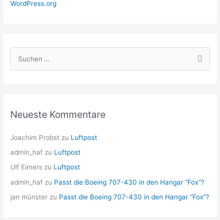
WordPress.org
S
u
c
h
e
Neueste Kommentare
n
n
Joachim Probst
zu
Luftpost
a
admin_haf
zu
Luftpost
c
Ulf Eimers
zu
Luftpost
h
admin_haf
zu
Passt die Boeing 707-430 in den Hangar “Fox”?
:
jan münster
zu
Passt die Boeing 707-430 in den Hangar “Fox”?