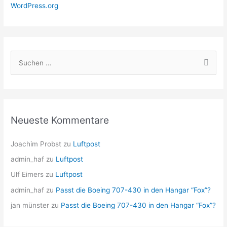
WordPress.org
S
u
c
h
e
Neueste Kommentare
n
n
Joachim Probst
zu
Luftpost
a
admin_haf
zu
Luftpost
c
Ulf Eimers
zu
Luftpost
h
admin_haf
zu
Passt die Boeing 707-430 in den Hangar “Fox”?
:
jan münster
zu
Passt die Boeing 707-430 in den Hangar “Fox”?