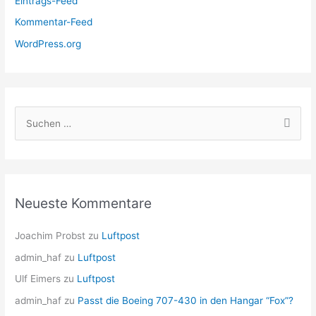
Eintrags-Feed
Kommentar-Feed
WordPress.org
S
u
c
h
e
Neueste Kommentare
n
n
Joachim Probst
zu
Luftpost
a
admin_haf
zu
Luftpost
c
Ulf Eimers
zu
Luftpost
h
admin_haf
zu
Passt die Boeing 707-430 in den Hangar “Fox”?
: