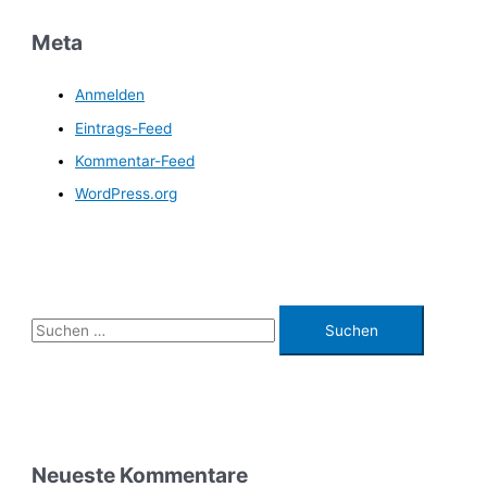
Meta
Anmelden
Eintrags-Feed
Kommentar-Feed
WordPress.org
S
u
c
h
e
n
Neueste Kommentare