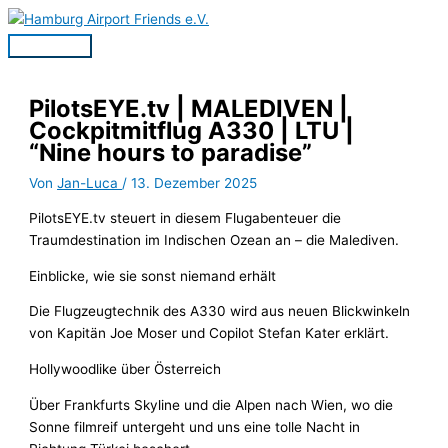
Zum
Inhalt
Hauptmenü
springen
PilotsEYE.tv | MALEDIVEN |
Cockpitmitflug A330 | LTU |
“Nine hours to paradise”
Von
Jan-Luca
/
13. Dezember 2025
P
ilotsEYE.tv steuert in diesem Flugabenteuer die
Traumdestination im Indischen Ozean an – die Malediven.
Einblicke, wie sie sonst niemand erhält
Die Flugzeugtechnik des A330 wird aus neuen Blickwinkeln
von Kapitän Joe Moser und Copilot Stefan Kater erklärt.
Hollywoodlike über Österreich
Über Frankfurts Skyline und die Alpen nach Wien, wo die
Sonne filmreif untergeht und uns eine tolle Nacht in