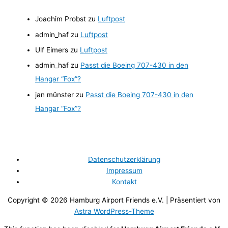
n
a
Joachim Probst
zu
Luftpost
c
admin_haf
zu
Luftpost
h
Ulf Eimers
zu
Luftpost
:
admin_haf
zu
Passt die Boeing 707-430 in den
Hangar “Fox”?
jan münster
zu
Passt die Boeing 707-430 in den
Hangar “Fox”?
Datenschutzerklärung
Impressum
Kontakt
Copyright © 2026
Hamburg Airport Friends e.V.
| Präsentiert von
Astra WordPress-Theme