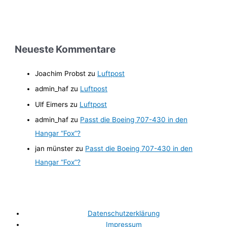
c
h
e
n
Neueste Kommentare
n
a
Joachim Probst
zu
Luftpost
c
admin_haf
zu
Luftpost
h
Ulf Eimers
zu
Luftpost
:
admin_haf
zu
Passt die Boeing 707-430 in den
Hangar “Fox”?
jan münster
zu
Passt die Boeing 707-430 in den
Hangar “Fox”?
Datenschutzerklärung
Impressum